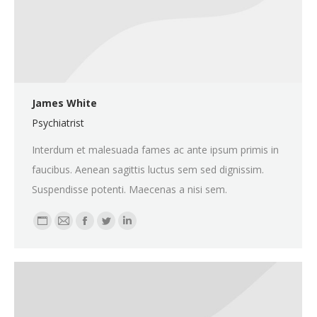
James White
Psychiatrist
Interdum et malesuada fames ac ante ipsum primis in
faucibus. Aenean sagittis luctus sem sed dignissim.
Suspendisse potenti. Maecenas a nisi sem.
Personal
E-
Facebook
Twitter
Linkedin
blog
mail
/
website