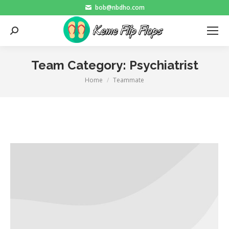
bob@nbdho.com
Search:
Team Category:
Psychiatrist
Home
Teammate
You are here: